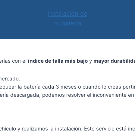
Instalación de
tu batería
terías con el
índice de falla más bajo
y
mayor durabilid
mercado.
uear la batería cada 3 meses o cuando lo creas perti
 batería descargada, podemos resolver el inconveniente e
ulo y realizamos la instalación. Este servicio está inc