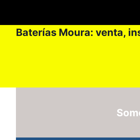
Skip
to
content
Baterías Moura: venta, in
Somo